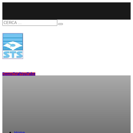
Demo
Trial
YouTube
Home