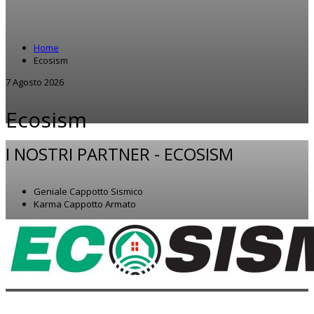
Home
Ecosism
7 Agosto 2026
Ecosism
I NOSTRI PARTNER -
ECOSISM
Geniale Cappotto Sismico
Karma Cappotto Armato