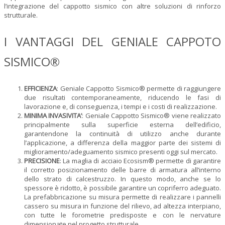
l’integrazione del cappotto sismico con altre soluzioni di rinforzo
strutturale.
I VANTAGGI DEL GENIALE CAPPOTO
SISMICO®
EFFICIENZA
: Geniale Cappotto Sismico® permette di raggiungere
due risultati contemporaneamente, riducendo le fasi di
lavorazione e, di conseguenza, i tempi e i costi di realizzazione.
MINIMA INVASIVITA’
: Geniale Cappotto Sismico® viene realizzato
principalmente sulla superficie esterna dell’edificio,
garantendone la continuità di utilizzo anche durante
l’applicazione, a differenza della maggior parte dei sistemi di
miglioramento/adeguamento sismico presenti oggi sul mercato.
PRECISIONE
: La maglia di acciaio Ecosism® permette di garantire
il corretto posizionamento delle barre di armatura all’interno
dello strato di calcestruzzo. In questo modo, anche se lo
spessore è ridotto, è possibile garantire un copriferro adeguato.
La prefabbricazione su misura permette di realizzare i pannelli
cassero su misura in funzione del rilievo, ad altezza interpiano,
con tutte le forometrie predisposte e con le nervature
dimensionate nel progetto strutturale.