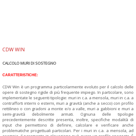
CDW WIN
CALCOLO MURI DI SOSTEGNO
CARATTERISTICHE:
CDW Win è un programma particolarmente evoluto per il calcolo delle
opere di sostegno rigide di più frequente impiego. In particolare, sono
implementate le seguenti tipologie: muri in c.a. a mensola, muri in c.a. a
contrafforti interni o esterni, muri a gravità (anche a secco) con profilo
rettilineo o con gradoni a monte e/o a valle, muri a gabbioni e muri a
semi-gravità debolmente armati. Ognuna delle tipologie
precedentemente descritte presenta, inoltre, specifiche modalità di
input che permettono di definire, calcolare e verificare anche
problematiche progettuali particolari. Per i muri in c.a. a mensola, ad
esempio, il paramento in elevazione può avere un profilo spezzato. È