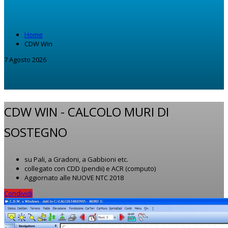
Home
CDW Win
7 Agosto 2026
CDW WIN -
CALCOLO MURI DI
SOSTEGNO
su Pali, a Gradoni, a Gabbioni etc.
collegato con CDD (pendii) e ACR (computo)
Aggiornato alle NUOVE NTC 2018
Condividi