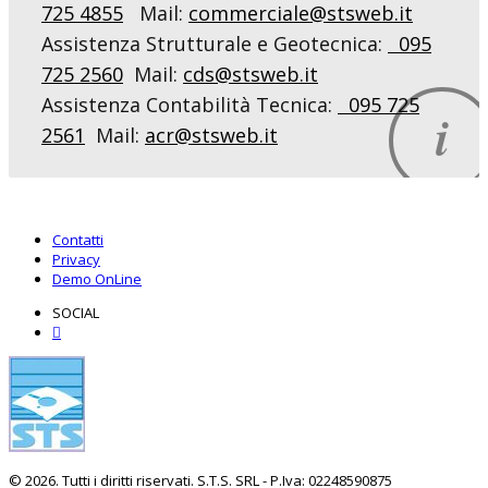
725 4855
Mail:
commerciale@stsweb.it
Assistenza Strutturale e Geotecnica:
095
725 2560
Mail:
cds@stsweb.it
STS SRL
Assistenza Contabilità Tecnica:
095 725
2561
Mail:
acr@stsweb.it
Software Strutturale
Software Geotecnico
Computo & Contabilità
Contatti
Topografia & Strade
Privacy
Demo OnLine
SOCIAL
© 2026. Tutti i diritti riservati. S.T.S. SRL - P.Iva: 02248590875