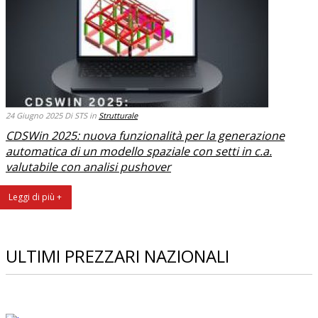
24 Giugno 2025
Di STS
in
Strutturale
CDSWin 2025: nuova funzionalità per la generazione
automatica di un modello spaziale con setti in c.a.
valutabile con analisi pushover
Leggi di più +
Leggi di più +
Leggi di più +
ULTIMI PREZZARI NAZIONALI