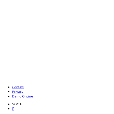
30+
APPLICATIVI SOFTWARE
Contatti
Privacy
Demo OnLine
SOCIAL