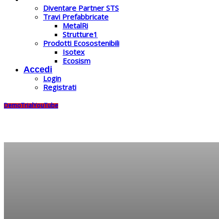
Diventare Partner STS
Travi Prefabbricate
MetalRi
Strutture1
Prodotti Ecosostenibili
Isotex
Ecosism
Accedi
Login
Registrati
Demo
Trial
YouTube