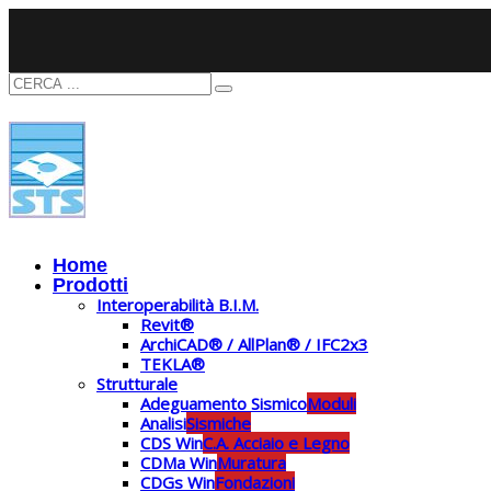
Home
Prodotti
Interoperabilità B.I.M.
Revit®
ArchiCAD® / AllPlan® / IFC2x3
TEKLA®
Strutturale
Adeguamento Sismico
Moduli
Analisi
Sismiche
CDS Win
C.A. Acciaio e Legno
CDMa Win
Muratura
CDGs Win
Fondazioni