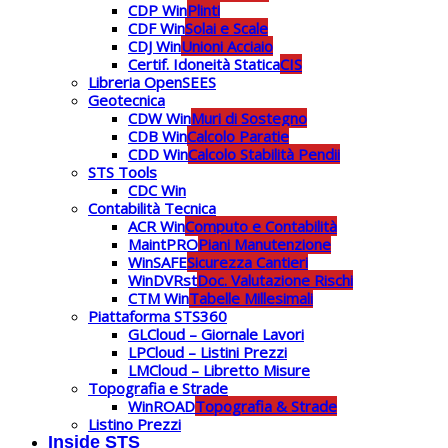
CDP Win
Plinti
CDF Win
Solai e Scale
CDJ Win
Unioni Acciaio
Certif. Idoneità Statica
CIS
Libreria OpenSEES
Geotecnica
CDW Win
Muri di Sostegno
CDB Win
Calcolo Paratie
CDD Win
Calcolo Stabilità Pendii
STS Tools
CDC Win
Contabilità Tecnica
ACR Win
Computo e Contabilità
MaintPRO
Piani Manutenzione
WinSAFE
Sicurezza Cantieri
WinDVRst
Doc. Valutazione Rischi
CTM Win
Tabelle Millesimali
Piattaforma STS360
GLCloud – Giornale Lavori
LPCloud – Listini Prezzi
LMCloud – Libretto Misure
Topografia e Strade
WinROAD
Topografia & Strade
Listino Prezzi
Inside STS