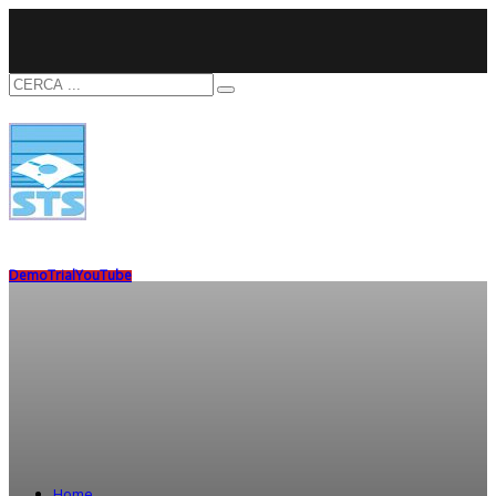
Demo
Trial
YouTube
Home