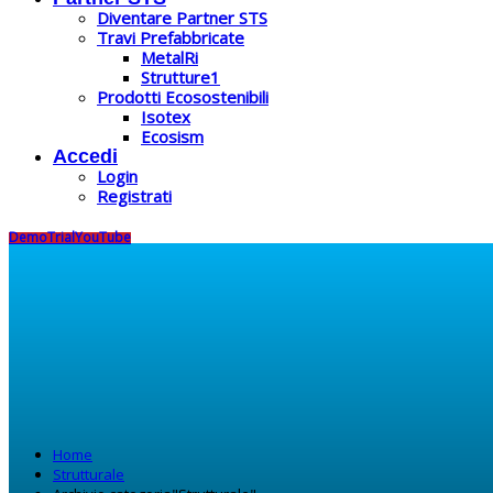
Diventare Partner STS
Travi Prefabbricate
MetalRi
Strutture1
Prodotti Ecosostenibili
Isotex
Ecosism
Accedi
Login
Registrati
Demo
Trial
YouTube
Home
Strutturale