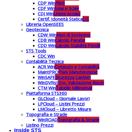
CDP Win
Plinti
CDF Win
Solai e Scale
CDJ Win
Unioni Acciaio
Certif. Idoneità Statica
CIS
Libreria OpenSEES
Geotecnica
CDW Win
Muri di Sostegno
CDB Win
Calcolo Paratie
CDD Win
Calcolo Stabilità Pendii
STS Tools
CDC Win
Contabilità Tecnica
ACR Win
Computo e Contabilità
MaintPRO
Piani Manutenzione
WinSAFE
Sicurezza Cantieri
WinDVRst
Doc. Valutazione Rischi
CTM Win
Tabelle Millesimali
Piattaforma STS360
GLCloud – Giornale Lavori
LPCloud – Listini Prezzi
LMCloud – Libretto Misure
Topografia e Strade
WinROAD
Topografia & Strade
Listino Prezzi
Inside STS