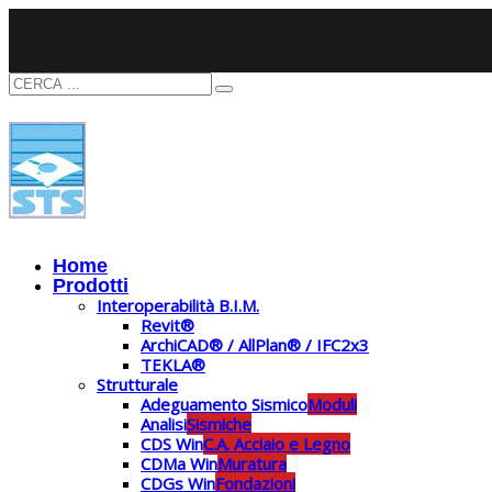
Home
Prodotti
Interoperabilità B.I.M.
Revit®
ArchiCAD® / AllPlan® / IFC2x3
TEKLA®
Strutturale
Adeguamento Sismico
Moduli
Analisi
Sismiche
CDS Win
C.A. Acciaio e Legno
CDMa Win
Muratura
CDGs Win
Fondazioni