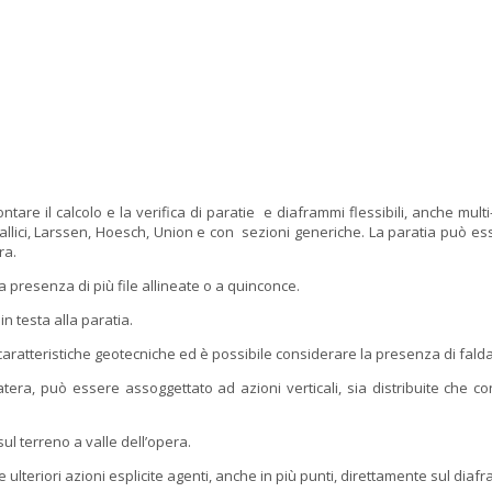
il calcolo e la verifica di paratie e diaframmi flessibili, anche multi-ti
li metallici, Larssen, Hoesch, Union e con sezioni generiche. La paratia può
ra.
la presenza di più file allineate o a quinconce.
in testa alla paratia.
aratteristiche geotecniche ed è possibile considerare la presenza di falda 
tera, può essere assoggettato ad azioni verticali, sia distribuite che con
l terreno a valle dell’opera.
 ulteriori azioni esplicite agenti, anche in più punti, direttamente sul diaf