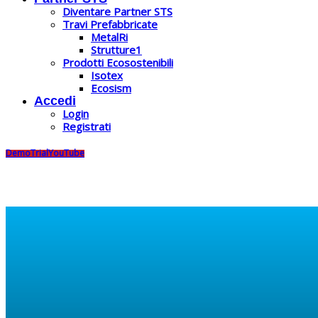
Diventare Partner STS
Travi Prefabbricate
MetalRi
Strutture1
Prodotti Ecosostenibili
Isotex
Ecosism
Accedi
Login
Registrati
Demo
Trial
YouTube