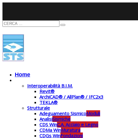
Home
Prodotti
Interoperabilità B.I.M.
Revit®
ArchiCAD® / AllPlan® / IFC2x3
TEKLA®
Strutturale
Adeguamento Sismico
Moduli
Analisi
Sismiche
CDS Win
C.A. Acciaio e Legno
CDMa Win
Muratura
CDGs Win
Fondazioni