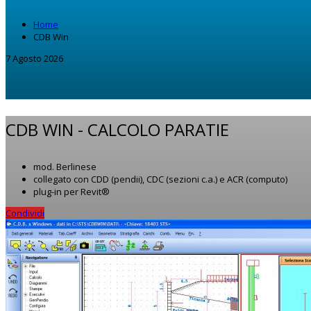
Home
CDB Win
7 Agosto 2026
CDB WIN -
CALCOLO PARATIE
mod. Berlinese
collegato con CDD (pendii), CDC (sezioni c.a.) e ACR (computo)
plug-in per Revit®
Condividi