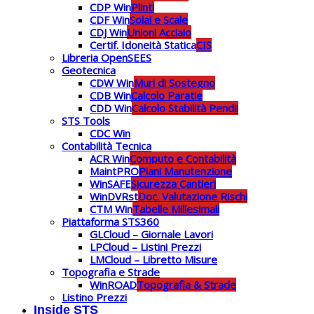
CDP Win
Plinti
CDF Win
Solai e Scale
CDJ Win
Unioni Acciaio
Certif. Idoneità Statica
CIS
Libreria OpenSEES
Geotecnica
CDW Win
Muri di Sostegno
CDB Win
Calcolo Paratie
CDD Win
Calcolo Stabilità Pendii
STS Tools
CDC Win
Contabilità Tecnica
ACR Win
Computo e Contabilità
MaintPRO
Piani Manutenzione
WinSAFE
Sicurezza Cantieri
WinDVRst
Doc. Valutazione Rischi
CTM Win
Tabelle Millesimali
Piattaforma STS360
GLCloud – Giornale Lavori
LPCloud – Listini Prezzi
LMCloud – Libretto Misure
Topografia e Strade
WinROAD
Topografia & Strade
Listino Prezzi
Inside STS