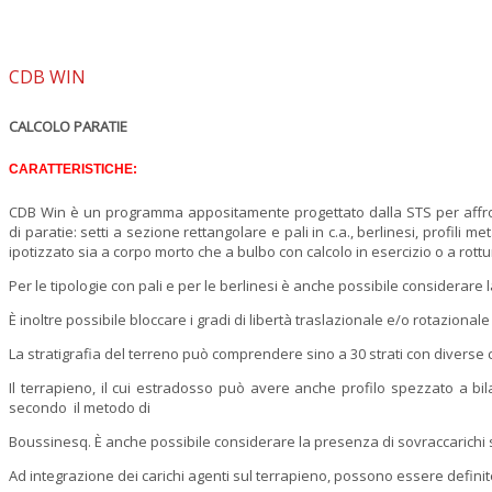
CDB WIN
CALCOLO PARATIE
CARATTERISTICHE:
CDB Win è un programma appositamente progettato dalla STS per affrontare 
di paratie: setti a sezione rettangolare e pali in c.a., berlinesi, profi
ipotizzato sia a corpo morto che a bulbo con calcolo in esercizio o a rottu
Per le tipologie con pali e per le berlinesi è anche possibile considerare 
È inoltre possibile bloccare i gradi di libertà traslazionale e/o rotazionale 
La stratigrafia del terreno può comprendere sino a 30 strati con diverse c
Il terrapieno, il cui estradosso può avere anche profilo spezzato a bila
secondo il metodo di
Boussinesq. È anche possibile considerare la presenza di sovraccarichi su
Ad integrazione dei carichi agenti sul terrapieno, possono essere definite