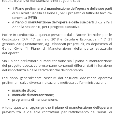
redatto il
piano di manutenzione
nei seguenti casi:
il
Piano preliminare di manutenzione dell'opera e delle sue parti
di cui all’art 19 della sezione II , per il progetto di fattibilità tecnico-
conomica
(PFTE)
;
il
Piano di manutenzione dell'opera e delle sue parti
di cui all’art
27 della sezione III, per il
progetto esecutivo
.
Inoltre in conformità a quanto prescritto dalle Norme Tecniche per le
Costruzioni (D.M. 17 gennaio 2018 e Circolare Esplicativa n° 7, 21
gennaio 2019) unitamente, agli elaborati progettuali, va depositato al
Genio Civile “il Piano di Manutenzione della parte strutturale
dell’opera”.
Sia il piano preliminare di manutenzione sia il piano di manutenzione
del progetto esecutivo presentano contenuti differenziati in funzione
dell’importanza e delle caratteristiche dell’intervento.
Essi sono generalmente costituiti dai seguenti documenti operativi
preliminari, salvo diversa indicazione motivata dell’amministrazione:
manuale d’uso;
manuale di manutenzione;
programma di manutenzione.
A tutto questo si aggiunge che il
piano di manutenzione dell’opera
è
previsto tra le clausole contrattuali per l’affidamento dei servizi di