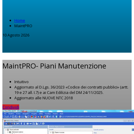
Home
MaintPRO
10 Agosto 2026
MaintPRO-
Piani Manutenzione
Intuitivo
Aggiornato al D.Lgs. 36/2023 «Codice dei contratti pubblici» (artt.
19 e 27 all. I.7) e ai Cam Edilizia del DM 24/11/2025.
Aggiornato alle NUOVE NTC 2018
Condividi