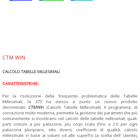
CTM WIN
CALCOLO TABELLE MILLESIMALI
CARATTERISTICHE:
Per la risoluzione della frequente problematica delle Tabelle
Millesimali, la
STS
ha messo a punto un nuovo prodotto
denominato
CTM
Win
(Calcolo Tabelle Millesimali). Il programma, di
concezione molto moderna, permette la gestione dei parametri che più
comunemente si incontrano nel calcolo delle tabelle millesimali, quali:
parti comuni a più palazzine, più corpi scala (fino a 21) per ogni
palazzina pluripiano, otto diversi coefficienti di qualità, calcolo
millesimale in base ai volumi od alle superfici (a scelta dell' utente),