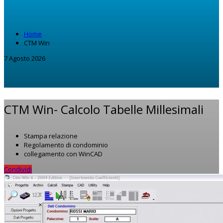
Home
CTM Win
7 Agosto 2026
CTM Win-
Calcolo Tabelle Millesimali
Stampa relazione
Regolamento di condominio
collegamento con WinCAD
Condividi