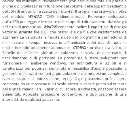
calcolo dei millesimi di riscaldamento (con esclusione totale o parziale
di una o più palazzine) in funzione del volume, delle superfici radianti o
del 50% di entrambi (a scelta dell' utente). Il programma si avvale inoltre
del modulo
WinCAD
(CAD tridimensionale Freeware sviluppato
dalla
STS
) per leggere le misure delle superfici direttamente dai disegni
delle unità immobiliari.
WinCAD
consente inoltre l' import sia di disegni
vettoriali (tramite file DXF) che raster (sia da file che direttamente da
scanner). La versatilità e facilità d'uso del programma permettono di
minimizzare il tempo necessario all’immissione dei dati di input. In
uscita, in modo totalmente automatico,
CTMWin
fornisce, fra l'altro, le
Tabelle dei millesimi globali, di palazzina, di scala, di ascensore, di
riscaldamento e di portinato. La procedura è stata sviluppata per
funzionare in ambiente Windows, ha architettura a 32 bit e si
caratterizza per potenza, semplicità e flessibilità d’uso. E’ possibile la
gestione delle parti comuni a più palazzine del medesimo complesso
(verde, strade di lottizzazione, ecc..). Ogni palazzina può essere
composta da un massimo di 21 scale. Nessun limite è posto sul numero
delle unità immobiliari. I valori di cui sopra, a richiesta, possono essere
aumentati. Apposite procedure consentono la duplicazione di una
intera U.I. da qualsiasi palazzina.