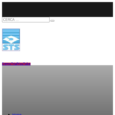
Demo
Trial
YouTube
Home