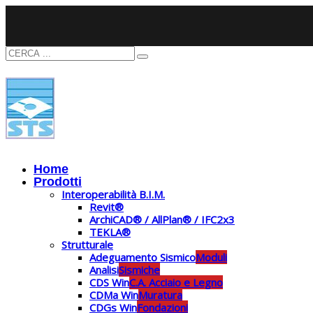
Home
Prodotti
Interoperabilità B.I.M.
Revit®
ArchiCAD® / AllPlan® / IFC2x3
TEKLA®
Strutturale
Adeguamento Sismico
Moduli
Analisi
Sismiche
CDS Win
C.A. Acciaio e Legno
CDMa Win
Muratura
CDGs Win
Fondazioni