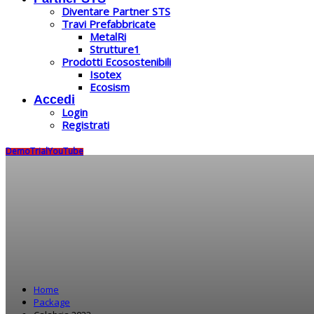
Diventare Partner STS
Travi Prefabbricate
MetalRi
Strutture1
Prodotti Ecosostenibili
Isotex
Ecosism
Accedi
Login
Registrati
Demo
Trial
YouTube
Home
Package