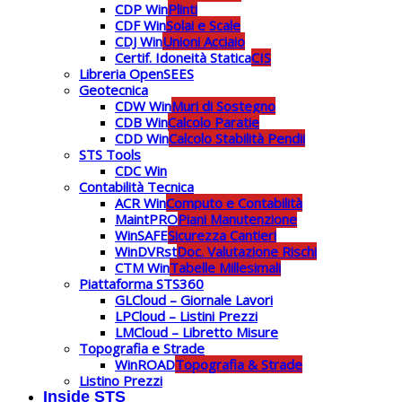
CDP Win
Plinti
CDF Win
Solai e Scale
CDJ Win
Unioni Acciaio
Certif. Idoneità Statica
CIS
Libreria OpenSEES
Geotecnica
CDW Win
Muri di Sostegno
CDB Win
Calcolo Paratie
CDD Win
Calcolo Stabilità Pendii
STS Tools
CDC Win
Contabilità Tecnica
ACR Win
Computo e Contabilità
MaintPRO
Piani Manutenzione
WinSAFE
Sicurezza Cantieri
WinDVRst
Doc. Valutazione Rischi
CTM Win
Tabelle Millesimali
Piattaforma STS360
GLCloud – Giornale Lavori
LPCloud – Listini Prezzi
LMCloud – Libretto Misure
Topografia e Strade
WinROAD
Topografia & Strade
Listino Prezzi
Inside STS