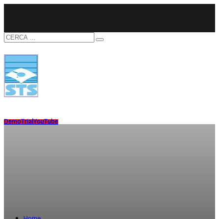
Demo
Trial
YouTube
Home