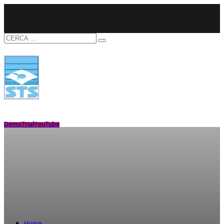
Demo
Trial
YouTube
Home