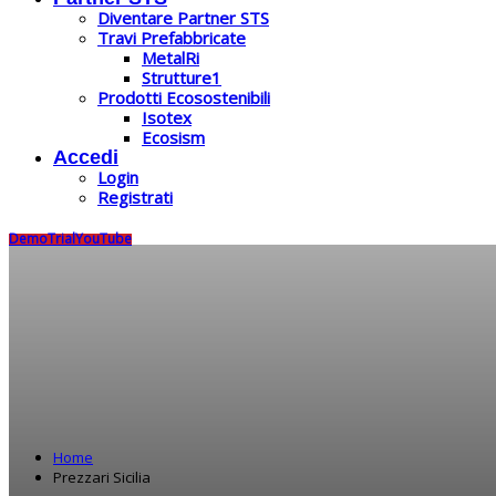
Diventare Partner STS
Travi Prefabbricate
MetalRi
Strutture1
Prodotti Ecosostenibili
Isotex
Ecosism
Accedi
Login
Registrati
Demo
Trial
YouTube
Home
Prezzari Sicilia