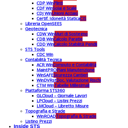
CDP Win
Plinti
CDF Win
Solai e Scale
CDJ Win
Unioni Acciaio
Certif. Idoneità Statica
CIS
Libreria OpenSEES
Geotecnica
CDW Win
Muri di Sostegno
CDB Win
Calcolo Paratie
CDD Win
Calcolo Stabilità Pendii
STS Tools
CDC Win
Contabilità Tecnica
ACR Win
Computo e Contabilità
MaintPRO
Piani Manutenzione
WinSAFE
Sicurezza Cantieri
WinDVRst
Doc. Valutazione Rischi
CTM Win
Tabelle Millesimali
Piattaforma STS360
GLCloud – Giornale Lavori
LPCloud – Listini Prezzi
LMCloud – Libretto Misure
Topografia e Strade
WinROAD
Topografia & Strade
Listino Prezzi
Inside STS