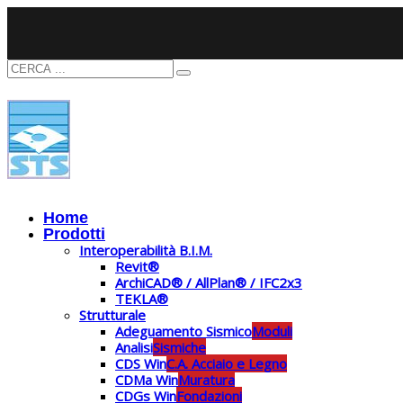
Home
Prodotti
Interoperabilità B.I.M.
Revit®
ArchiCAD® / AllPlan® / IFC2x3
TEKLA®
Strutturale
Adeguamento Sismico
Moduli
Analisi
Sismiche
CDS Win
C.A. Acciaio e Legno
CDMa Win
Muratura
CDGs Win
Fondazioni