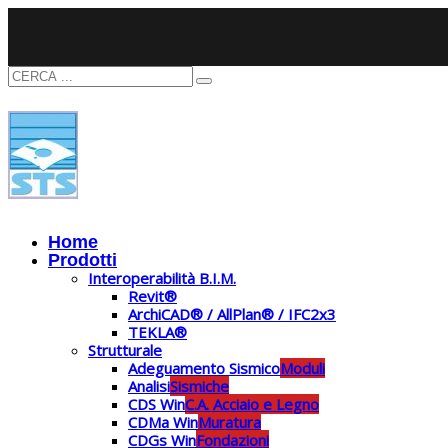
Home
Prodotti
Interoperabilità B.I.M.
Revit®
ArchiCAD® / AllPlan® / IFC2x3
TEKLA®
Strutturale
Adeguamento Sismico
Moduli
Analisi
Sismiche
CDS Win
C.A. Acciaio e Legno
CDMa Win
Muratura
CDGs Win
Fondazioni