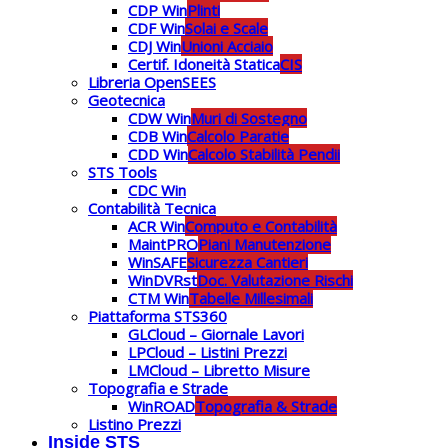
CDP Win
Plinti
CDF Win
Solai e Scale
CDJ Win
Unioni Acciaio
Certif. Idoneità Statica
CIS
Libreria OpenSEES
Geotecnica
CDW Win
Muri di Sostegno
CDB Win
Calcolo Paratie
CDD Win
Calcolo Stabilità Pendii
STS Tools
CDC Win
Contabilità Tecnica
ACR Win
Computo e Contabilità
MaintPRO
Piani Manutenzione
WinSAFE
Sicurezza Cantieri
WinDVRst
Doc. Valutazione Rischi
CTM Win
Tabelle Millesimali
Piattaforma STS360
GLCloud – Giornale Lavori
LPCloud – Listini Prezzi
LMCloud – Libretto Misure
Topografia e Strade
WinROAD
Topografia & Strade
Listino Prezzi
Inside STS