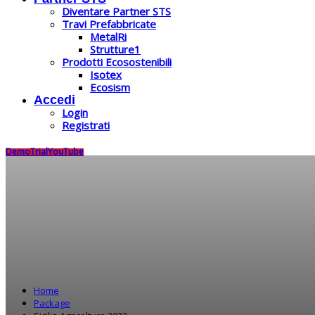
Diventare Partner STS
Travi Prefabbricate
MetalRi
Strutture1
Prodotti Ecosostenibili
Isotex
Ecosism
Accedi
Login
Registrati
Demo
Trial
YouTube
Home
Package