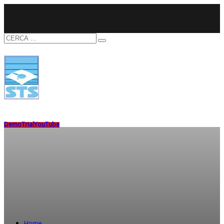
Demo
Trial
YouTube
Home