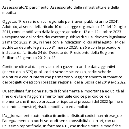
Assessorato/Dipartimento: Assessorato delle infrastrutture e della
mobilità
Oggetto: “Prezzario unico regionale per i lavori pubblici anno 2024”.
Adottato, ai sensi dell’articolo 10 della legge regionale n. 12 del 12 luglio
2011, come modificata dalla legge regionale n. 12 del 12 ottobre 2023-
Recepimento del codice dei contratti pubblici di cui al decreto legislativo
31 marzo 2023, n. 36, in linea con le indicazioni di cui all’allegato I.14 del
suddetto decreto legislativo 31 marzo 2023, n. 36 e con le procedure
indicate dall'articolo 24 del Decreto del Presidente della Regione
Siciliana 31 gennaio 2012, n. 13.
Contiene oltre ai dati previsti nella gazzetta anche dati aggiuntivi
(inseriti dalla STS) quali: codici schede sicurezza, codici schede
MaintPro e codici interni che permettono l’aggiornamento automatico
dei progetti creati con i prezzari regionali della Sicilia del 2019 e/o 2022.
Quest'ultima funzione risulta di fondamentale importanza ed utilità al
fine di evitare l'aggiornamento manuale codice per codice, dal
momento che il nuovo prezzario rispetto ai prezzari del 2022 (primo e
secondo semestre), risulta modificato ed ampliato.
L'aggiornamento automatico (tramite sofisticati codici interni) esegue
l'adeguamento in pochi secondi senza possibilità di errori, con un
utilissimo report finale, in formato RTF, che include tutte le modifiche