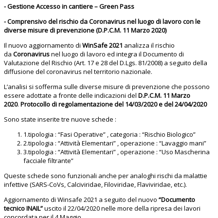
- Gestione Accesso in cantiere – Green Pass
- Comprensivo del rischio da Coronavirus nel luogo di lavoro con le
diverse misure di prevenzione (D.P.C.M. 11 Marzo 2020)
Il nuovo aggiornamento di
WinSafe 2021
analizza il rischio
da
Coronavirus
nel luogo di lavoro ed integra il Documento di
Valutazione del Rischio (Art. 17 e 28 del D.Lgs. 81/2008) a seguito della
diffusione del coronavirus nel territorio nazionale.
L’analisi si sofferma sulle diverse misure di prevenzione che possono
essere adottate a fronte delle indicazioni del
D.P.C.M. 11 Marzo
2020
.
Protocollo di regolamentazione del 14/03/2020 e del 24/04/2020
Sono state inserite tre nuove schede :
1.tipologia : “Fasi Operative” , categoria : “Rischio Biologico”
2.tipologia : “Attività Elementari” , operazione : “Lavaggio mani”
3.tipologia : “Attività Elementari” , operazione : “Uso Mascherina
facciale filtrante”
Queste schede sono funzionali anche per analoghi rischi da malattie
infettive (SARS-CoVs, Calciviridae, Filoviridae, Flaviviridae, etc.).
Aggiornamento di Winsafe 2021 a seguito del nuovo
“Documento
tecnico INAIL”
uscito il 22/04/2020 nelle more della ripresa dei lavori
concordata per il 4 Maggio.