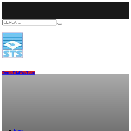
Demo
Trial
YouTube
Home