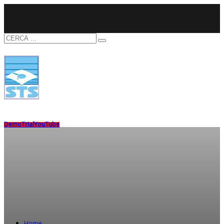
Demo
Trial
YouTube
Home