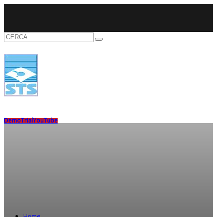
Demo
Trial
YouTube
Home