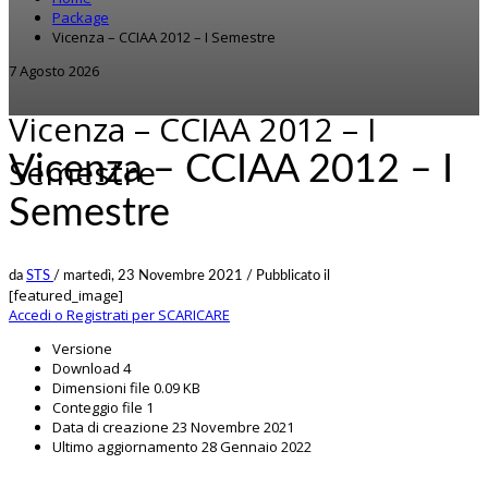
Package
Vicenza – CCIAA 2012 – I Semestre
7 Agosto 2026
Vicenza – CCIAA 2012 – I
Vicenza – CCIAA 2012 – I
Semestre
Semestre
da
STS
/
martedì, 23 Novembre 2021
/
Pubblicato il
[featured_image]
Accedi o Registrati per SCARICARE
Versione
Download
4
Dimensioni file
0.09 KB
Conteggio file
1
Data di creazione
23 Novembre 2021
Ultimo aggiornamento
28 Gennaio 2022