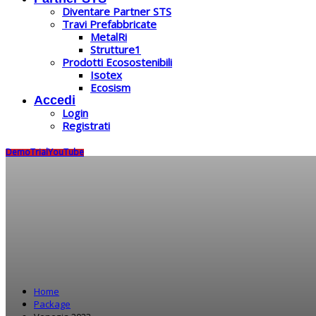
Diventare Partner STS
Travi Prefabbricate
MetalRi
Strutture1
Prodotti Ecosostenibili
Isotex
Ecosism
Accedi
Login
Registrati
Demo
Trial
YouTube
Home
Package