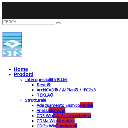
Home
Prodotti
Interoperabilità B.I.M.
Revit®
ArchiCAD® / AllPlan® / IFC2x3
TEKLA®
Strutturale
Adeguamento Sismico
Moduli
Analisi
Sismiche
CDS Win
C.A. Acciaio e Legno
CDMa Win
Muratura
CDGs Win
Fondazioni