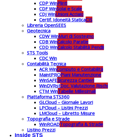
CDP Win
Plinti
CDF Win
Solai e Scale
CDJ Win
Unioni Acciaio
Certif. Idoneità Statica
CIS
Libreria OpenSEES
Geotecnica
CDW Win
Muri di Sostegno
CDB Win
Calcolo Paratie
CDD Win
Calcolo Stabilità Pendii
STS Tools
CDC Win
Contabilità Tecnica
ACR Win
Computo e Contabilità
MaintPRO
Piani Manutenzione
WinSAFE
Sicurezza Cantieri
WinDVRst
Doc. Valutazione Rischi
CTM Win
Tabelle Millesimali
Piattaforma STS360
GLCloud – Giornale Lavori
LPCloud – Listini Prezzi
LMCloud – Libretto Misure
Topografia e Strade
WinROAD
Topografia & Strade
Listino Prezzi
Inside STS