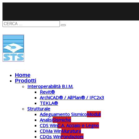
Home
Prodotti
Interoperabilità B.I.M.
Revit®
ArchiCAD® / AllPlan® / IFC2x3
TEKLA®
Strutturale
Adeguamento Sismico
Moduli
Analisi
Sismiche
CDS Win
C.A. Acciaio e Legno
CDMa Win
Muratura
CDGs Win
Fondazioni