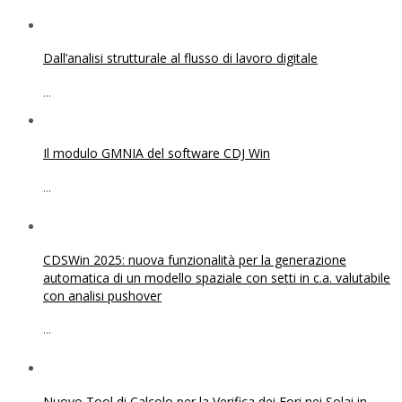
Dall’analisi strutturale al flusso di lavoro digitale
...
Il modulo GMNIA del software CDJ Win
...
CDSWin 2025: nuova funzionalità per la generazione
automatica di un modello spaziale con setti in c.a. valutabile
con analisi pushover
...
Nuovo Tool di Calcolo per la Verifica dei Fori nei Solai in