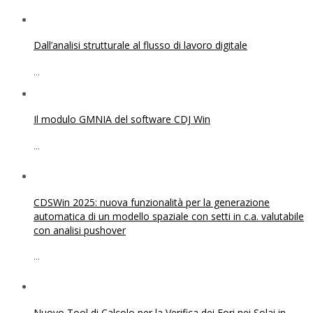
Dall’analisi strutturale al flusso di lavoro digitale
...
Il modulo GMNIA del software CDJ Win
...
CDSWin 2025: nuova funzionalità per la generazione
automatica di un modello spaziale con setti in c.a. valutabile
con analisi pushover
...
Nuovo Tool di Calcolo per la Verifica dei Fori nei Solai in