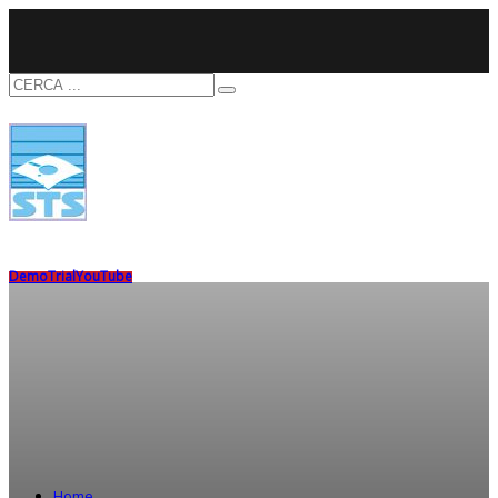
Demo
Trial
YouTube
Home