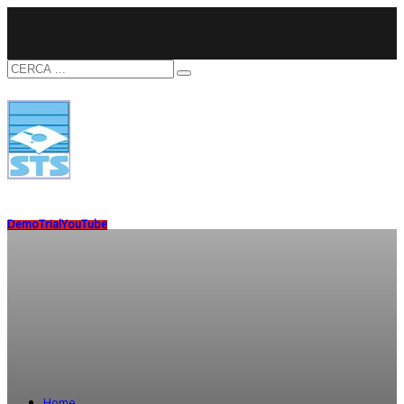
Demo
Trial
YouTube
Home