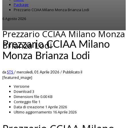
Package
Prezzario CCIAA Milano Monza Brianza Lodi
6 Agosto 2026
Prezzario CCIAA Milano Monza
Prezzario CCIAA Milano
Brianza Lodi
Monza Brianza Lodi
da
STS
/
mercoledì, 01 Aprile 2026
/
Pubblicato il
[featured_image]
Versione
Download
3
Dimensioni file
0.00 KB
Conteggio file
1
Data di creazione
1 Aprile 2026
Ultimo aggiornamento
16 Aprile 2026