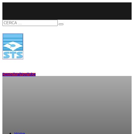
Demo
Trial
YouTube
Home