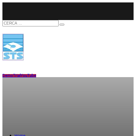
Demo
Trial
YouTube
Home