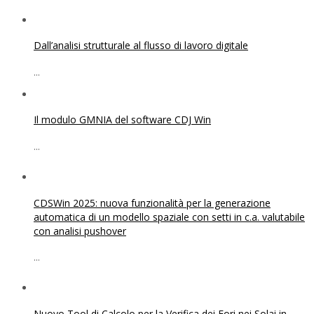
Dall’analisi strutturale al flusso di lavoro digitale
...
Il modulo GMNIA del software CDJ Win
...
CDSWin 2025: nuova funzionalità per la generazione
automatica di un modello spaziale con setti in c.a. valutabile
con analisi pushover
...
Nuovo Tool di Calcolo per la Verifica dei Fori nei Solai in