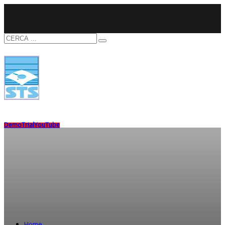
Demo
Trial
YouTube
Home