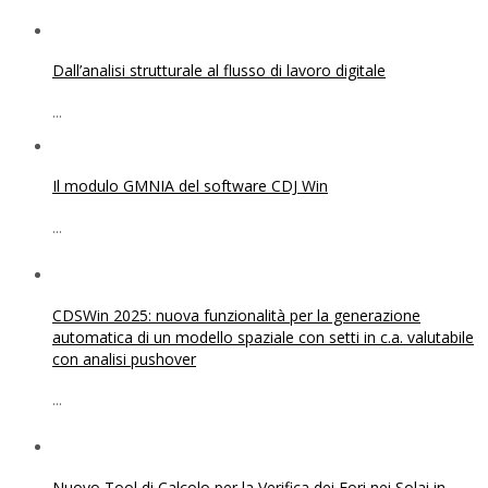
Dall’analisi strutturale al flusso di lavoro digitale
...
Il modulo GMNIA del software CDJ Win
...
CDSWin 2025: nuova funzionalità per la generazione
automatica di un modello spaziale con setti in c.a. valutabile
con analisi pushover
...
Nuovo Tool di Calcolo per la Verifica dei Fori nei Solai in