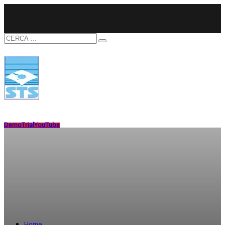
Demo
Trial
YouTube
Home