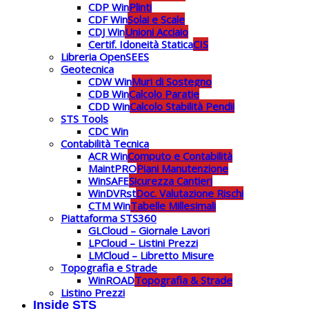
CDP Win
Plinti
CDF Win
Solai e Scale
CDJ Win
Unioni Acciaio
Certif. Idoneità Statica
CIS
Libreria OpenSEES
Geotecnica
CDW Win
Muri di Sostegno
CDB Win
Calcolo Paratie
CDD Win
Calcolo Stabilità Pendii
STS Tools
CDC Win
Contabilità Tecnica
ACR Win
Computo e Contabilità
MaintPRO
Piani Manutenzione
WinSAFE
Sicurezza Cantieri
WinDVRst
Doc. Valutazione Rischi
CTM Win
Tabelle Millesimali
Piattaforma STS360
GLCloud – Giornale Lavori
LPCloud – Listini Prezzi
LMCloud – Libretto Misure
Topografia e Strade
WinROAD
Topografia & Strade
Listino Prezzi
Inside STS