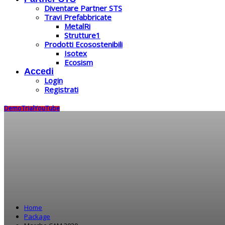
Diventare Partner STS
Travi Prefabbricate
MetalRi
Strutture1
Prodotti Ecosostenibili
Isotex
Ecosism
Accedi
Login
Registrati
Demo
Trial
YouTube
Home
Package