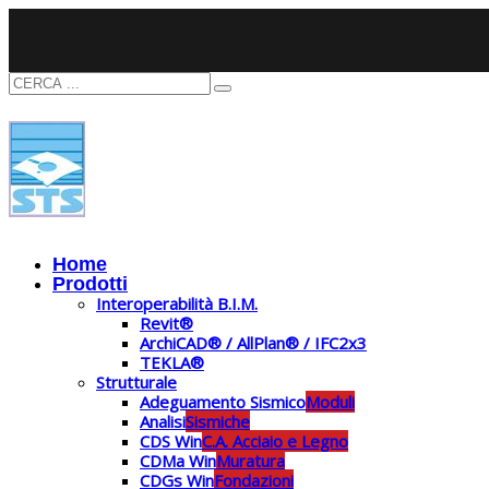
Home
Prodotti
Interoperabilità B.I.M.
Revit®
ArchiCAD® / AllPlan® / IFC2x3
TEKLA®
Strutturale
Adeguamento Sismico
Moduli
Analisi
Sismiche
CDS Win
C.A. Acciaio e Legno
CDMa Win
Muratura
CDGs Win
Fondazioni