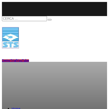
Demo
Trial
YouTube
Home