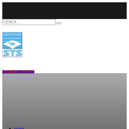
Demo
Trial
YouTube
Home