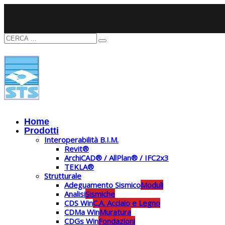
Home
Prodotti
Interoperabilità B.I.M.
Revit®
ArchiCAD® / AllPlan® / IFC2x3
TEKLA®
Strutturale
Adeguamento Sismico
Moduli
Analisi
Sismiche
CDS Win
C.A. Acciaio e Legno
CDMa Win
Muratura
CDGs Win
Fondazioni