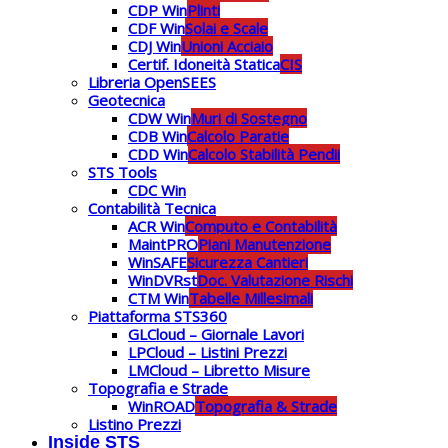
CDP Win
Plinti
CDF Win
Solai e Scale
CDJ Win
Unioni Acciaio
Certif. Idoneità Statica
CIS
Libreria OpenSEES
Geotecnica
CDW Win
Muri di Sostegno
CDB Win
Calcolo Paratie
CDD Win
Calcolo Stabilità Pendii
STS Tools
CDC Win
Contabilità Tecnica
ACR Win
Computo e Contabilità
MaintPRO
Piani Manutenzione
WinSAFE
Sicurezza Cantieri
WinDVRst
Doc. Valutazione Rischi
CTM Win
Tabelle Millesimali
Piattaforma STS360
GLCloud – Giornale Lavori
LPCloud – Listini Prezzi
LMCloud – Libretto Misure
Topografia e Strade
WinROAD
Topografia & Strade
Listino Prezzi
Inside STS