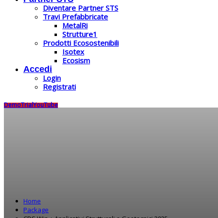
Diventare Partner STS
Travi Prefabbricate
MetalRi
Strutture1
Prodotti Ecosostenibili
Isotex
Ecosism
Accedi
Login
Registrati
Demo
Trial
YouTube
Home
Package