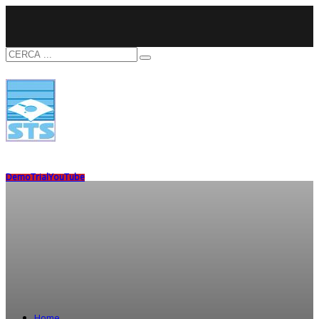
Demo
Trial
YouTube
Home