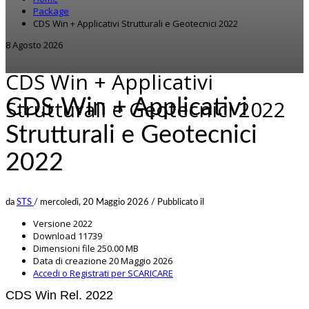
Package
CDS Win + Applicativi Strutturali e Geotecnici 2022
8 Agosto 2026
CDS Win + Applicativi
CDS Win + Applicativi
Strutturali e Geotecnici 2022
Strutturali e Geotecnici
2022
da
STS
/
mercoledì, 20 Maggio 2026
/
Pubblicato il
Versione
2022
Download
11739
Dimensioni file
250.00 MB
Data di creazione
20 Maggio 2026
Accedi o Registrati per SCARICARE
CDS Win Rel. 2022