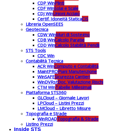
CDP Win
Plinti
CDF Win
Solai e Scale
CDJ Win
Unioni Acciaio
Certif. Idoneità Statica
CIS
Libreria OpenSEES
Geotecnica
CDW Win
Muri di Sostegno
CDB Win
Calcolo Paratie
CDD Win
Calcolo Stabilità Pendii
STS Tools
CDC Win
Contabilità Tecnica
ACR Win
Computo e Contabilità
MaintPRO
Piani Manutenzione
WinSAFE
Sicurezza Cantieri
WinDVRst
Doc. Valutazione Rischi
CTM Win
Tabelle Millesimali
Piattaforma STS360
GLCloud – Giornale Lavori
LPCloud – Listini Prezzi
LMCloud – Libretto Misure
Topografia e Strade
WinROAD
Topografia & Strade
Listino Prezzi
Inside STS