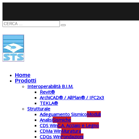
Home
Prodotti
Interoperabilità B.I.M.
Revit®
ArchiCAD® / AllPlan® / IFC2x3
TEKLA®
Strutturale
Adeguamento Sismico
Moduli
Analisi
Sismiche
CDS Win
C.A. Acciaio e Legno
CDMa Win
Muratura
CDGs Win
Fondazioni