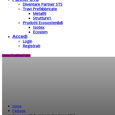
Diventare Partner STS
Travi Prefabbricate
MetalRi
Strutture1
Prodotti Ecosostenibili
Isotex
Ecosism
Accedi
Login
Registrati
Demo
Trial
YouTube
Home
Package