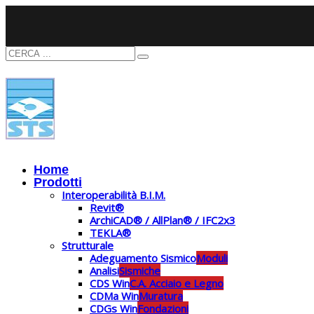
Home
Prodotti
Interoperabilità B.I.M.
Revit®
ArchiCAD® / AllPlan® / IFC2x3
TEKLA®
Strutturale
Adeguamento Sismico
Moduli
Analisi
Sismiche
CDS Win
C.A. Acciaio e Legno
CDMa Win
Muratura
CDGs Win
Fondazioni