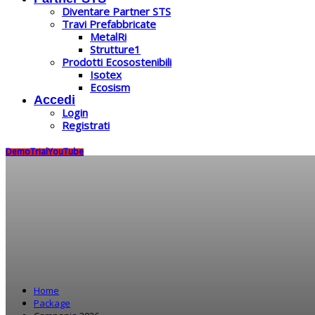
Diventare Partner STS
Travi Prefabbricate
MetalRi
Strutture1
Prodotti Ecosostenibili
Isotex
Ecosism
Accedi
Login
Registrati
Demo
Trial
YouTube
Home
Package