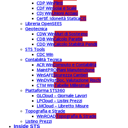
CDP Win
Plinti
CDF Win
Solai e Scale
CDJ Win
Unioni Acciaio
Certif. Idoneità Statica
CIS
Libreria OpenSEES
Geotecnica
CDW Win
Muri di Sostegno
CDB Win
Calcolo Paratie
CDD Win
Calcolo Stabilità Pendii
STS Tools
CDC Win
Contabilità Tecnica
ACR Win
Computo e Contabilità
MaintPRO
Piani Manutenzione
WinSAFE
Sicurezza Cantieri
WinDVRst
Doc. Valutazione Rischi
CTM Win
Tabelle Millesimali
Piattaforma STS360
GLCloud – Giornale Lavori
LPCloud – Listini Prezzi
LMCloud – Libretto Misure
Topografia e Strade
WinROAD
Topografia & Strade
Listino Prezzi
Inside STS