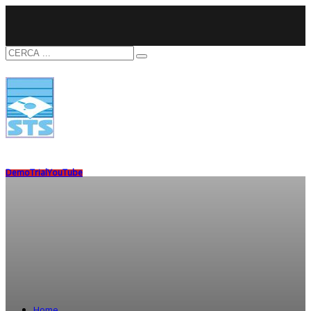
Demo
Trial
YouTube
Home