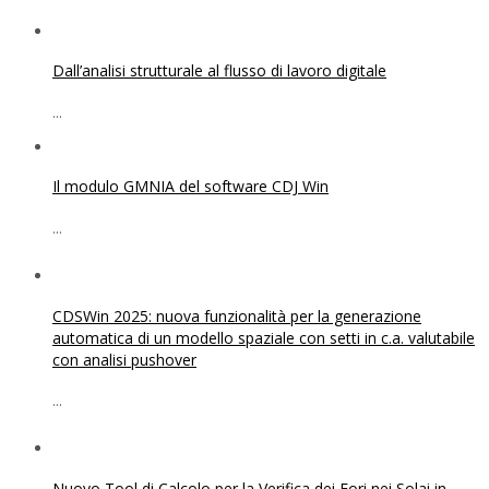
Dall’analisi strutturale al flusso di lavoro digitale
...
Il modulo GMNIA del software CDJ Win
...
CDSWin 2025: nuova funzionalità per la generazione
automatica di un modello spaziale con setti in c.a. valutabile
con analisi pushover
...
Nuovo Tool di Calcolo per la Verifica dei Fori nei Solai in