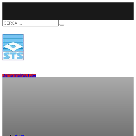
Demo
Trial
YouTube
Home