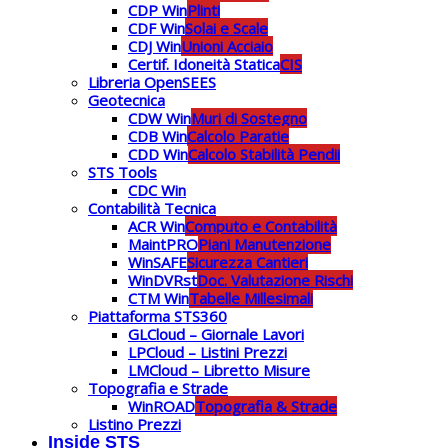
CDP Win
Plinti
CDF Win
Solai e Scale
CDJ Win
Unioni Acciaio
Certif. Idoneità Statica
CIS
Libreria OpenSEES
Geotecnica
CDW Win
Muri di Sostegno
CDB Win
Calcolo Paratie
CDD Win
Calcolo Stabilità Pendii
STS Tools
CDC Win
Contabilità Tecnica
ACR Win
Computo e Contabilità
MaintPRO
Piani Manutenzione
WinSAFE
Sicurezza Cantieri
WinDVRst
Doc. Valutazione Rischi
CTM Win
Tabelle Millesimali
Piattaforma STS360
GLCloud – Giornale Lavori
LPCloud – Listini Prezzi
LMCloud – Libretto Misure
Topografia e Strade
WinROAD
Topografia & Strade
Listino Prezzi
Inside STS