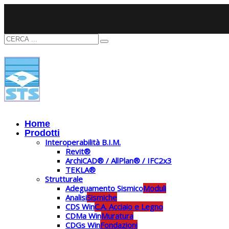
Home
Prodotti
Interoperabilità B.I.M.
Revit®
ArchiCAD® / AllPlan® / IFC2x3
TEKLA®
Strutturale
Adeguamento Sismico
Moduli
Analisi
Sismiche
CDS Win
C.A. Acciaio e Legno
CDMa Win
Muratura
CDGs Win
Fondazioni