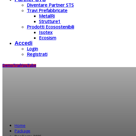
Diventare Partner STS
Travi Prefabbricate
MetalRi
Strutture1
Prodotti Ecosostenibili
Isotex
Ecosism
Accedi
Login
Registrati
Demo
Trial
YouTube
Home
Package