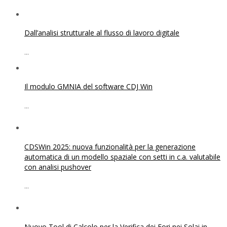
Dall’analisi strutturale al flusso di lavoro digitale
...
Il modulo GMNIA del software CDJ Win
...
CDSWin 2025: nuova funzionalità per la generazione
automatica di un modello spaziale con setti in c.a. valutabile
con analisi pushover
...
Nuovo Tool di Calcolo per la Verifica dei Fori nei Solai in