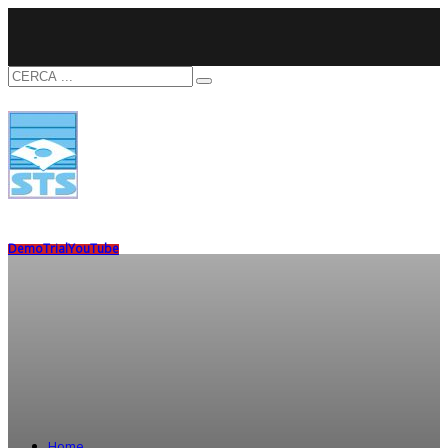
Demo
Trial
YouTube
Home