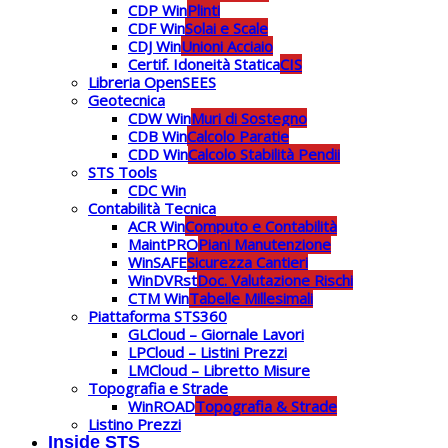
CDP Win
Plinti
CDF Win
Solai e Scale
CDJ Win
Unioni Acciaio
Certif. Idoneità Statica
CIS
Libreria OpenSEES
Geotecnica
CDW Win
Muri di Sostegno
CDB Win
Calcolo Paratie
CDD Win
Calcolo Stabilità Pendii
STS Tools
CDC Win
Contabilità Tecnica
ACR Win
Computo e Contabilità
MaintPRO
Piani Manutenzione
WinSAFE
Sicurezza Cantieri
WinDVRst
Doc. Valutazione Rischi
CTM Win
Tabelle Millesimali
Piattaforma STS360
GLCloud – Giornale Lavori
LPCloud – Listini Prezzi
LMCloud – Libretto Misure
Topografia e Strade
WinROAD
Topografia & Strade
Listino Prezzi
Inside STS