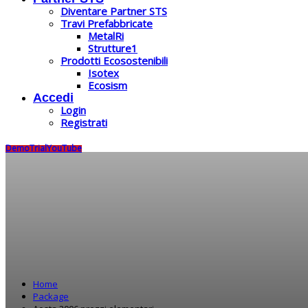
Diventare Partner STS
Travi Prefabbricate
MetalRi
Strutture1
Prodotti Ecosostenibili
Isotex
Ecosism
Accedi
Login
Registrati
Demo
Trial
YouTube
Home
Package