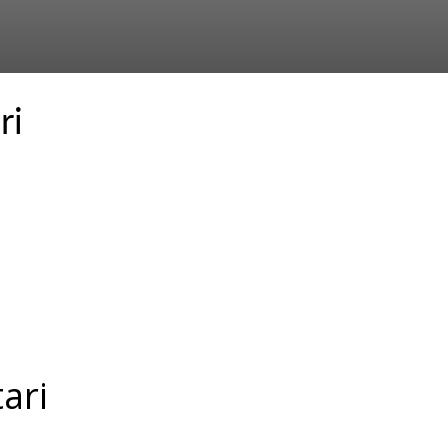
ri
ari