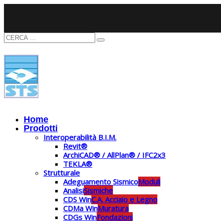
Home
Prodotti
Interoperabilità B.I.M.
Revit®
ArchiCAD® / AllPlan® / IFC2x3
TEKLA®
Strutturale
Adeguamento Sismico
Moduli
Analisi
Sismiche
CDS Win
C.A. Acciaio e Legno
CDMa Win
Muratura
CDGs Win
Fondazioni