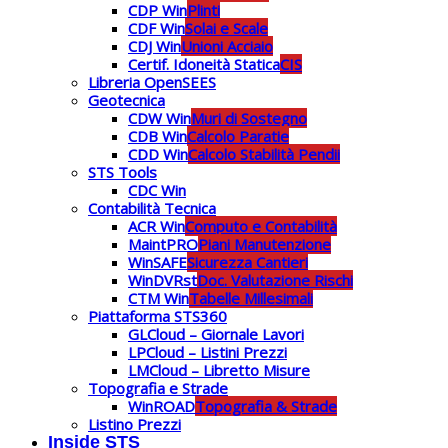
CDP Win
Plinti
CDF Win
Solai e Scale
CDJ Win
Unioni Acciaio
Certif. Idoneità Statica
CIS
Libreria OpenSEES
Geotecnica
CDW Win
Muri di Sostegno
CDB Win
Calcolo Paratie
CDD Win
Calcolo Stabilità Pendii
STS Tools
CDC Win
Contabilità Tecnica
ACR Win
Computo e Contabilità
MaintPRO
Piani Manutenzione
WinSAFE
Sicurezza Cantieri
WinDVRst
Doc. Valutazione Rischi
CTM Win
Tabelle Millesimali
Piattaforma STS360
GLCloud – Giornale Lavori
LPCloud – Listini Prezzi
LMCloud – Libretto Misure
Topografia e Strade
WinROAD
Topografia & Strade
Listino Prezzi
Inside STS