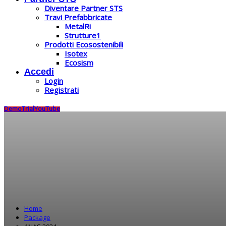
Diventare Partner STS
Travi Prefabbricate
MetalRi
Strutture1
Prodotti Ecosostenibili
Isotex
Ecosism
Accedi
Login
Registrati
Demo
Trial
YouTube
Home
Package