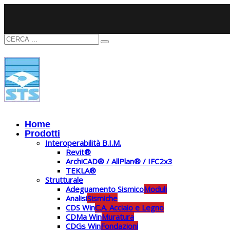
Home
Prodotti
Interoperabilità B.I.M.
Revit®
ArchiCAD® / AllPlan® / IFC2x3
TEKLA®
Strutturale
Adeguamento Sismico
Moduli
Analisi
Sismiche
CDS Win
C.A. Acciaio e Legno
CDMa Win
Muratura
CDGs Win
Fondazioni