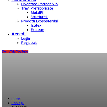
Diventare Partner STS
Travi Prefabbricate
MetalRi
Strutture1
Prodotti Ecosostenibili
Isotex
Ecosism
Accedi
Login
Registrati
Demo
Trial
YouTube
Home
Package