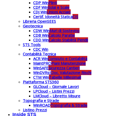
CDP Win
Plinti
CDF Win
Solai e Scale
CDJ Win
Unioni Acciaio
Certif. Idoneità Statica
CIS
Libreria OpenSEES
Geotecnica
CDW Win
Muri di Sostegno
CDB Win
Calcolo Paratie
CDD Win
Calcolo Stabilità Pendii
STS Tools
CDC Win
Contabilità Tecnica
ACR Win
Computo e Contabilità
MaintPRO
Piani Manutenzione
WinSAFE
Sicurezza Cantieri
WinDVRst
Doc. Valutazione Rischi
CTM Win
Tabelle Millesimali
Piattaforma STS360
GLCloud – Giornale Lavori
LPCloud – Listini Prezzi
LMCloud – Libretto Misure
Topografia e Strade
WinROAD
Topografia & Strade
Listino Prezzi
Inside STS