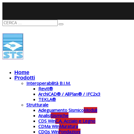
Home
Prodotti
Interoperabilità B.I.M.
Revit®
ArchiCAD® / AllPlan® / IFC2x3
TEKLA®
Strutturale
Adeguamento Sismico
Moduli
Analisi
Sismiche
CDS Win
C.A. Acciaio e Legno
CDMa Win
Muratura
CDGs Win
Fondazioni