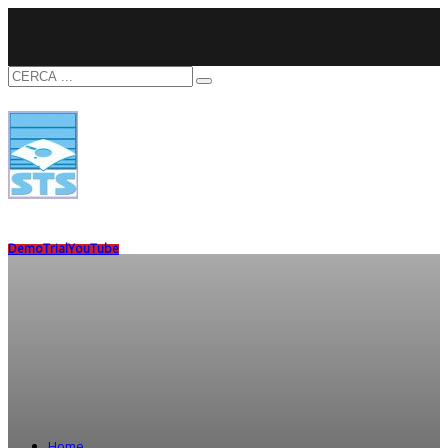
Demo
Trial
YouTube
Home