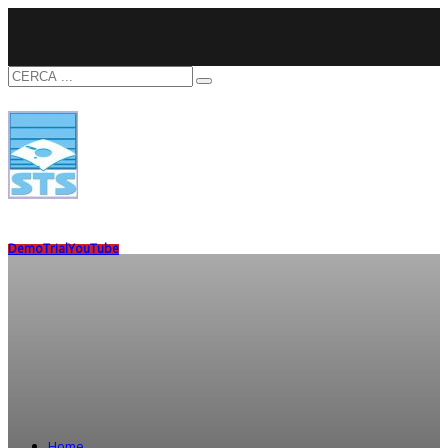
Demo
Trial
YouTube
Home