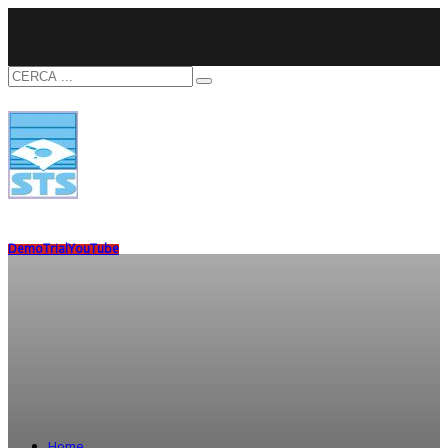
Demo
Trial
YouTube
Home