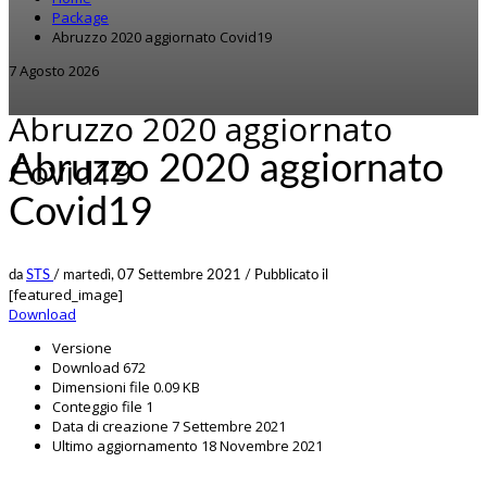
Package
Abruzzo 2020 aggiornato Covid19
7 Agosto 2026
Abruzzo 2020 aggiornato
Abruzzo 2020 aggiornato
Covid19
Covid19
da
STS
/
martedì, 07 Settembre 2021
/
Pubblicato il
[featured_image]
Download
Versione
Download
672
Dimensioni file
0.09 KB
Conteggio file
1
Data di creazione
7 Settembre 2021
Ultimo aggiornamento
18 Novembre 2021