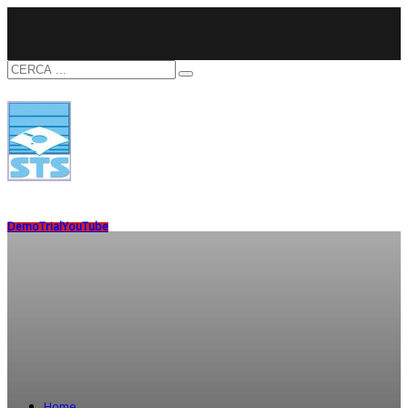
Demo
Trial
YouTube
Home