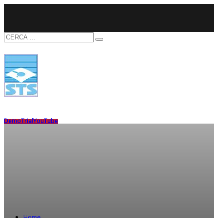
Demo
Trial
YouTube
Home