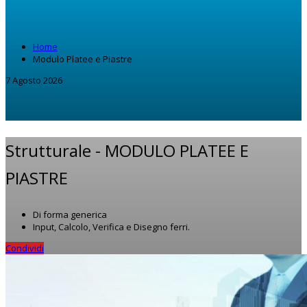
Home
Modulo Platee e Piastre
7 Agosto 2026
Strutturale -
MODULO PLATEE E
PIASTRE
Di forma generica
Input, Calcolo, Verifica e Disegno ferri.
Condividi